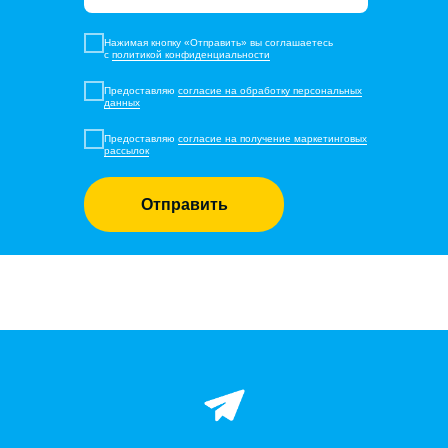
Нажимая кнопку «Отправить» вы соглашаетесь
с
политикой конфиденциальности
Предоставляю
согласие на обработку персональных
данных
Предоставляю
согласие на получение маркетинговых
рассылок
Отправить
Решения
Настройка
Как это
решений
работает
Целевая
Кейсы
аудитория
Блог
Цены и
Помощь
условия
Как
Контакты
начать
Правовая