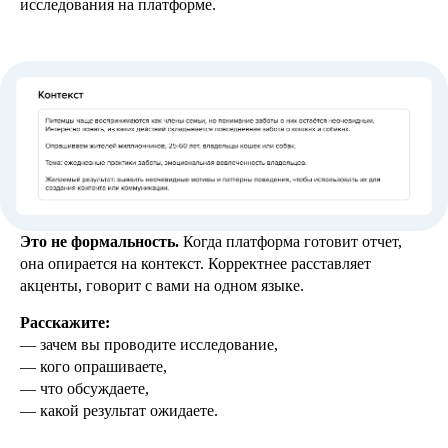
исследования на платформе.
Решения
Настройка
Как это
решений
работает
Целевая
Кейсы
аудитория
Это не формальность.
Когда платформа готовит отчет,
Блог
Цены и
Помощь
условия
она опирается на контекст. Корректнее расставляет
Как
Контакты
начать
Правовая
акценты, говорит с вами на одном языке.
информация
Расскажите:
2026 © Все права защищены.
— зачем вы проводите исследование,
Политика конфиденциальности
— кого опрашиваете,
— что обсуждаете,
— какой результат ожидаете.