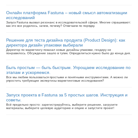
Онлайн платформа Fastuna – новый смысл автоматизации
исследований
Запуск Fastuna вызвал резонанс в исследовательской сфере. Многие спрашивают:
как это все родилось, зачем, почему? Отвечаем по порядку.
Решение для теста дизайна продукта (Product Design): как
директора дизайн упаковки выбирали
Директор по маркетингу показал новые дизайны упаковки, гендиру не
понравилось. Обсуждение зашло в тупик. Определиться нужно было до конца дня.
Быть простым — быть быстрым. Упрощаем исследование по
этапам и ускоряемся.
Все мы любим пользоваться простыми и понятными инструментами. А можно ли
упростить требующие экспертизы маркетинговые исследования?
Запуск проекта в Fastuna за 5 простых шагов. Инструкция и
советы.
Всё предельно просто: зарегистрируйтесь, выберите решение, загрузите
материалы, выберите целевую аудиторию и опцию и запустите проект!