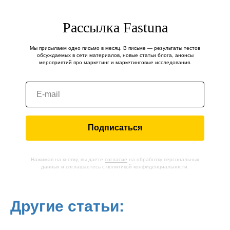
Рассылка Fastuna
Мы присылаем одно письмо в месяц. В письме — результаты тестов
обсуждаемых в сети материалов, новые статьи блога, анонсы
мероприятий про маркетинг и маркетинговые исследования.
Решения
Настройка
Как это
решений
работает
Целевая
Кейсы
аудитория
Блог
Цены и
Подписаться
Помощь
условия
Как
Контакты
начать
Правовая
информация
Нажимая на кнопку, вы даете
согласие
на обработку персональных
данных и соглашаетесь c политикой конфиденциальности.
2026 © Все права защищены.
Политика конфиденциальности
Другие статьи: