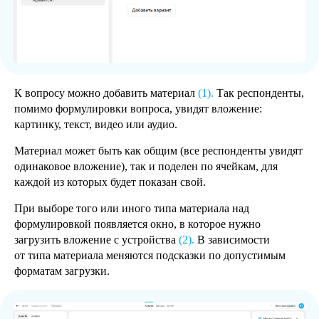
К вопросу можно добавить материал
(1).
Так респонденты,
помимо формулировки вопроса, увидят вложение:
Решения
Настройка
Как это
решений
картинку, текст, видео или аудио.
работает
Целевая
Кейсы
аудитория
Блог
Цены и
Помощь
условия
Материал может быть как общим (все респонденты увидят
Как
Контакты
начать
Правовая
одинаковое вложение), так и поделен по ячейкам, для
информация
каждой из которых будет показан свой.
При выборе того или иного типа материала над
2026 © Все права защищены.
Политика конфиденциальности
формулировкой появляется окно, в которое нужно
загрузить вложение с устройства
(2).
В зависимости
от типа материала меняются подсказки по допустимым
форматам загрузки.